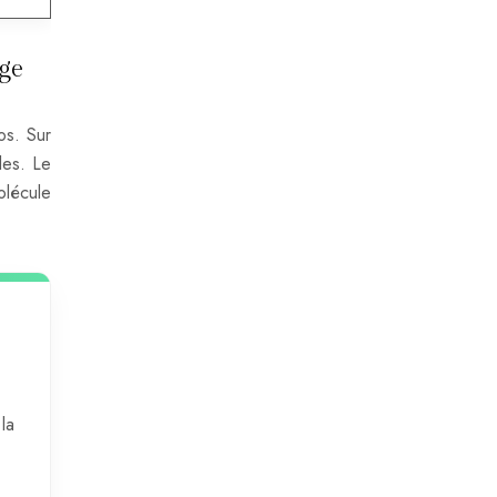
ge
os. Sur
les. Le
olécule
la