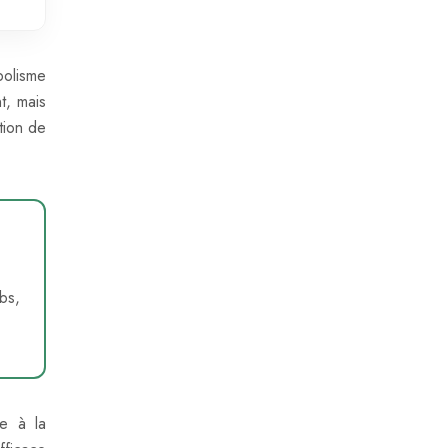
bolisme
t, mais
tion de
bs,
pe à la