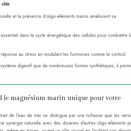
 clés
relle et la présence d’oligo-éléments marins améliorent sa
e essentiel dans le cycle énergétique des cellules pour combattre l
la réponse au stress en modulant les hormones comme le cortisol.
 système digestif que de nombreuses formes synthétiques, il perm
rend le magnésium marin unique pour votre
trait de l’eau de mer se distingue par une richesse que les vers
ne synergie naturelle avec des dizaines d’autres oligo-éléments p
, même en traces, jouent un rôle crucial en facilitant son absorp