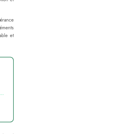
lérance
réments
able et