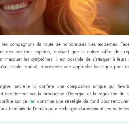
enus les compagnons de route de nombreuses vies modernes. Fac
t des solutions rapides, oubliant que la nature offre des r
t masquer les symptômes, il est possible de s’attaquer à leurs 
’un simple minéral, représente une approche holistique pour re
rigine naturelle lui confère une composition unique qui favor
ant directement sur la production d’énergie et la régulation du 
ponible sur ce
lien
constitue une stratégie de fond pour retrouver v
r aux bienfaits de l’océan pour recharger durablement ses batteries