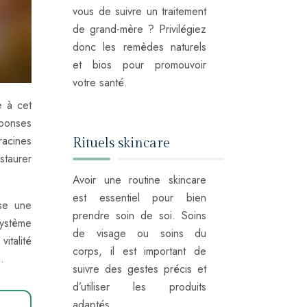
vous de suivre un traitement
de grand-mère ? Privilégiez
donc les remèdes naturels
et bios pour promouvoir
votre santé.
e à cet
éponses
racines
Rituels skincare
staurer
Avoir une routine skincare
est essentiel pour bien
ise une
prendre soin de soi. Soins
système
de visage ou soins du
italité
corps, il est important de
.
suivre des gestes précis et
d’utiliser les produits
adaptés.