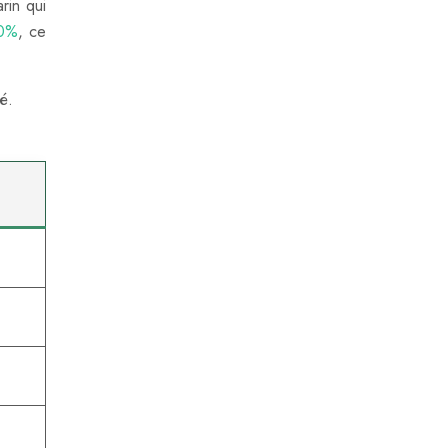
rin qui
30%
, ce
é.